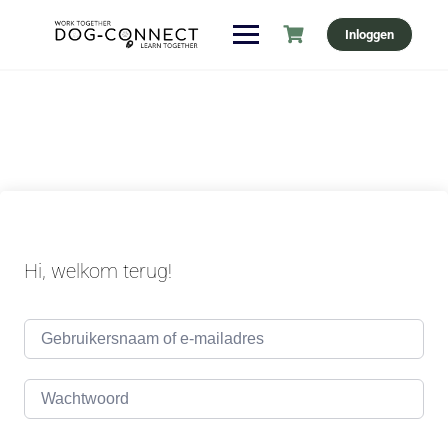
Ga
Inloggen
naar
de
inhoud
Hi, welkom terug!