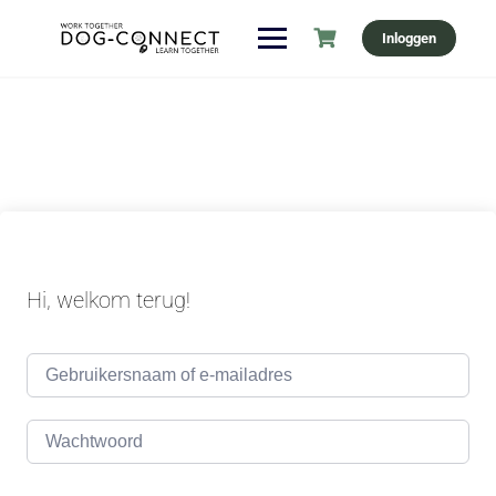
Ga
Inloggen
naar
de
inhoud
Hi, welkom terug!