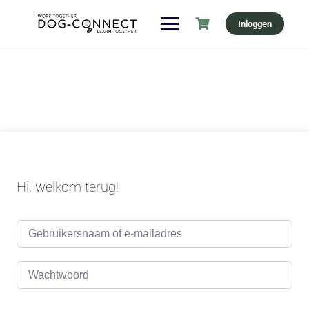
Ga
Inloggen
naar
de
inhoud
Hi, welkom terug!