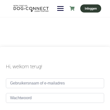
Ga
Inloggen
naar
de
inhoud
Hi, welkom terug!