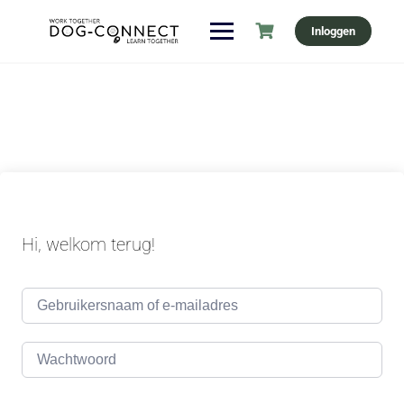
Ga
Inloggen
naar
de
inhoud
Hi, welkom terug!