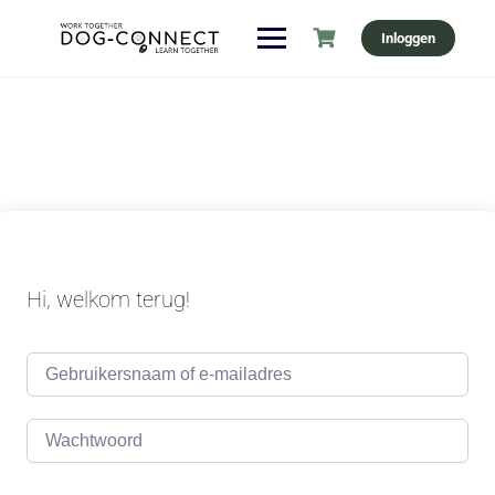
Ga
Inloggen
naar
de
inhoud
Hi, welkom terug!