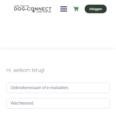
Ga
Inloggen
naar
de
inhoud
Hi, welkom terug!