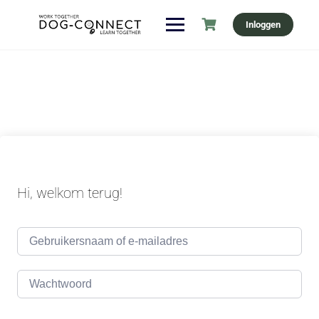
Ga
Inloggen
naar
de
inhoud
Hi, welkom terug!