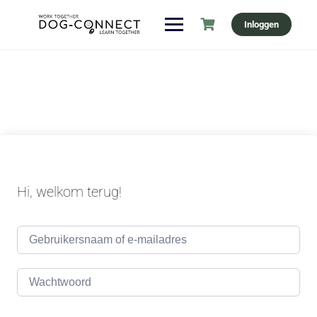
Ga
Inloggen
naar
de
inhoud
Hi, welkom terug!